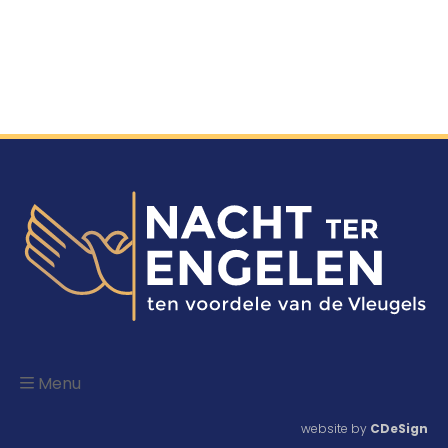
Menu
website by
CDeSign